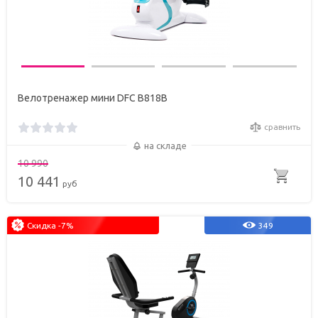
Велотренажер мини DFC B818B
сравнить
на складе
10 990
10 441
руб
Скидка -7%
349