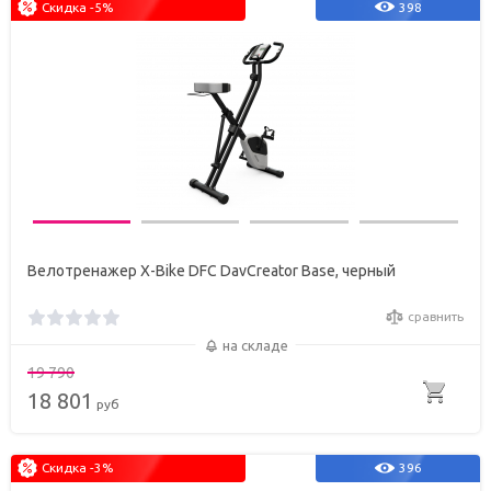
Скидка -5%
398
Велотренажер X-Bike DFC DavCreator Base, черный
сравнить
на складе
19 790
18 801
руб
Скидка -3%
396