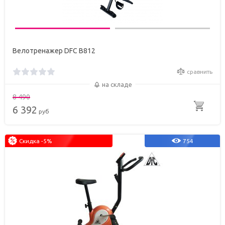
Велотренажер DFC B812
сравнить
на складе
8 490
6 392
руб
Скидка -5%
754