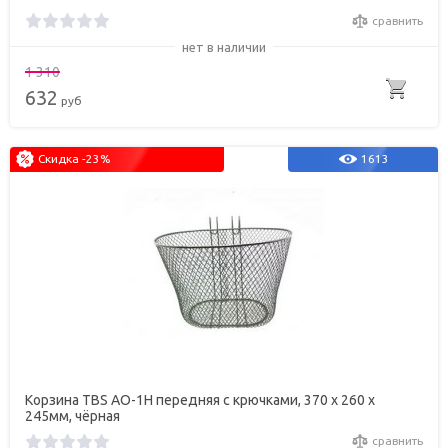
сравнить
нет в наличии
1 310
632
руб
Скидка -23%
1613
Корзина TBS AO-1H передняя с крючками, 370 х 260 х
245мм, чёрная
сравнить