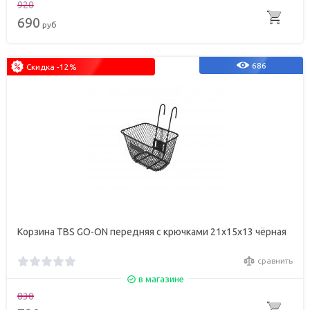
920
690
руб
686
Скидка -12%
Корзина TBS GO-ON передняя с крючками 21х15х13 чёрная
сравнить
в магазине
830