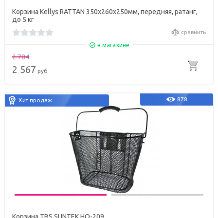
Корзина Kellys RATTAN 350х260х250мм, передняя, ратанг,
до 5 кг
сравнить
в магазине
2 784
2 567
руб
878
Хит продаж
Корзина TBS SUNTEK HQ-209