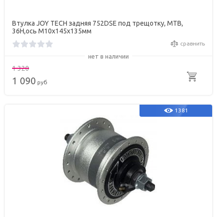
Втулка JOY TECH задняя 752DSE под трещотку, МТВ,
36Н,ось M10х145х135мм
сравнить
нет в наличии
1 320
1 090
руб
1381