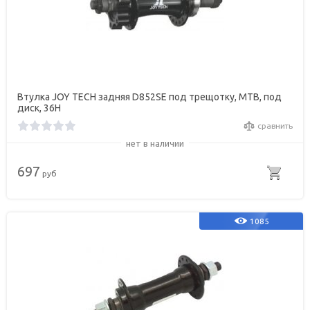
Втулка JOY TECH задняя D852SE под трещотку, МТВ, под
диск, 36Н
сравнить
нет в наличии
697
руб
1085