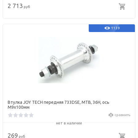
2 713
руб
1139
Втулка JOY TECH передняя 733DSE, МТВ, 36Н, ось
М9х100мм
сравнить
нет в наличии
269
руб