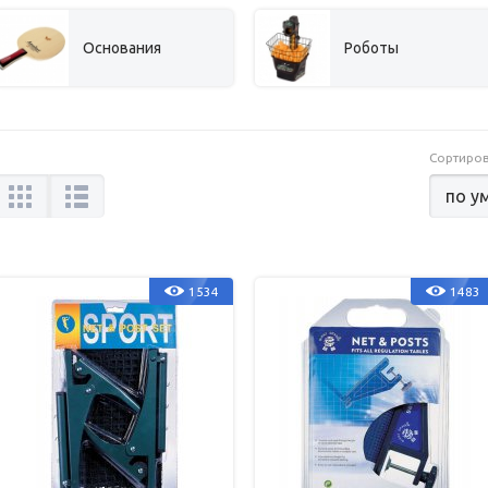
Основания
Роботы
Сортиров
1534
1483