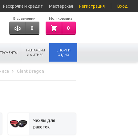
Рассрочка и кредит
Мастерская
Регистрация
Вход
В сравнении
Моя корзина
0
0
ТРЕНАЖЕРЫ
СПОРТ И
ТРУМЕНТЫ
И ФИТНЕС
ОТДЫХ
ниса
Giant Dragon
Чехлы для
ракеток