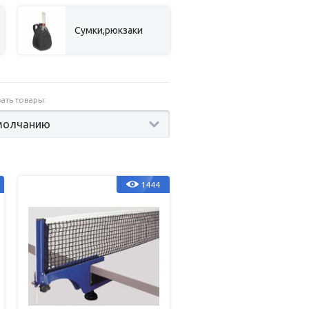
Сумки,рюкзаки
ать товары:
1444