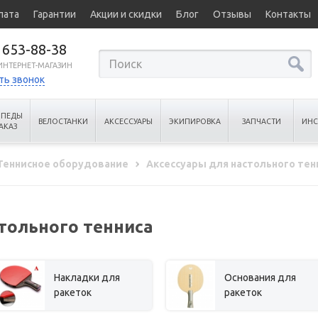
лата
Гарантии
Акции и скидки
Блог
Отзывы
Контакты
 653-88-38
0 ИНТЕРНЕТ-МАГАЗИН
ть звонок
ИПЕДЫ
ВЕЛОСТАНКИ
АКСЕССУАРЫ
ЭКИПИРОВКА
ЗАПЧАСТИ
ИНС
АКАЗ
Теннисное оборудование
Аксессуары для настольного тен
тольного тенниса
Накладки для
Основания для
ракеток
ракеток